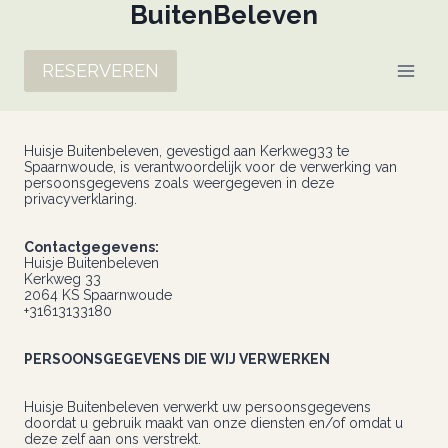
Doorgaan
BuitenBeleven
naar
inhoud
RESERVEREN
Huisje Buitenbeleven, gevestigd aan Kerkweg33 te
Spaarnwoude, is verantwoordelijk voor de verwerking van
persoonsgegevens zoals weergegeven in deze
privacyverklaring.
Contactgegevens:
Huisje Buitenbeleven
Kerkweg 33
2064 KS Spaarnwoude
+31613133180
PERSOONSGEGEVENS DIE WIJ VERWERKEN
Huisje Buitenbeleven verwerkt uw persoonsgegevens
doordat u gebruik maakt van onze diensten en/of omdat u
deze zelf aan ons verstrekt.