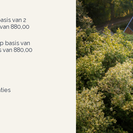
asis van 2
 van 880,00
p basis van
s van 880,00
ties